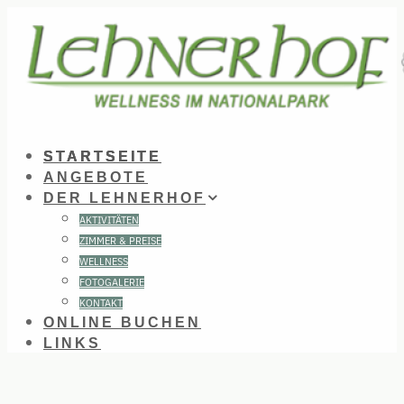
Zum
Inhalt
springen
STARTSEITE
ANGEBOTE
DER LEHNERHOF
AKTIVITÄTEN
ZIMMER & PREISE
WELLNESS
FOTOGALERIE
KONTAKT
ONLINE BUCHEN
LINKS